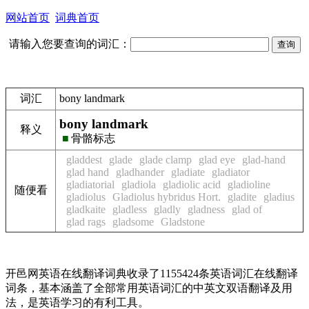
网站首页
词典首页
请输入您要查询的词汇：
词汇
bony landmark
bony landmark
释义
■
骨骼标志
gladdest
glade
glade clamp
glad eye
glad-hand
glad hand
gladhander
gladiate
gladiator
gladiatorial
gladiola
gladiolic acid
gladioline
随便看
gladiolus
Gladiolus hybridus Hort.
gladite
gladius
gladkaite
gladless
gladly
gladness
glad of
glad rags
gladsome
Gladstone
开邑网英语在线翻译词典收录了1155424条英语词汇在线翻译
词条，基本涵盖了全部常用英语词汇的中英文双语翻译及用
法，是英语学习的有利工具。