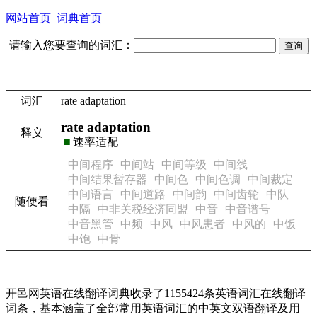
网站首页
词典首页
请输入您要查询的词汇：
词汇
rate adaptation
rate adaptation
释义
■
速率适配
中间程序
中间站
中间等级
中间线
中间结果暂存器
中间色
中间色调
中间裁定
中间语言
中间道路
中间韵
中间齿轮
中队
随便看
中隔
中非关税经济同盟
中音
中音谱号
中音黑管
中频
中风
中风患者
中风的
中饭
中饱
中骨
开邑网英语在线翻译词典收录了1155424条英语词汇在线翻译
词条，基本涵盖了全部常用英语词汇的中英文双语翻译及用